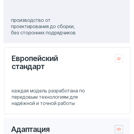
под проект
подбираем параметры котла под
конкретные требования
производства или
инфраструктуры
Долгосрочная
эксплуатация
надёжность оборудования
минимизирует простои и
расходы на ремонт
Понятная
документация