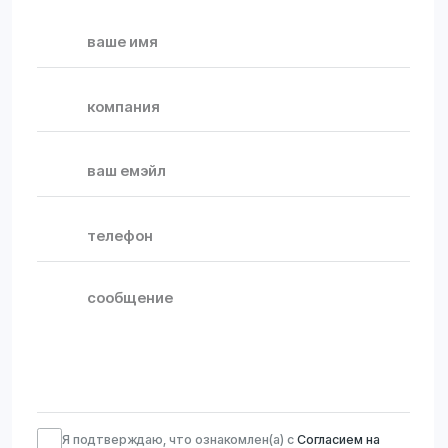
навигация
водогрейные
о компании
котлы
паровые
новости
котлы
контакты
сервис
оплата и доставка
адрес
Ивановская обл., с. Ново-
Талицы, ул. Транспортная, д. 1
контакты
+7 (800) 550 39
50
soe@imz-
zavod.ru
Политика конфиденциальности
Пользовательское соглашение