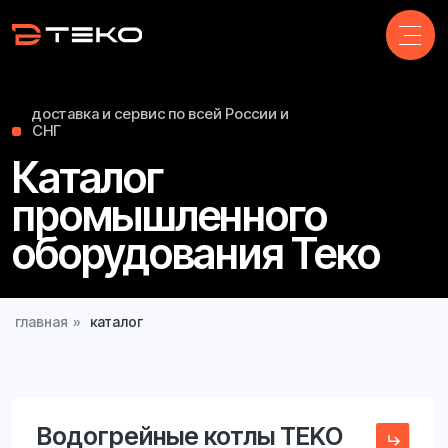
доставка и сервис по всей России и
СНГ
Каталог
промышленного
оборудования Теко
главная
»
каталог
Водогрейные котлы TEKO
+
Промышленные предприятия
+
Коммерческие здания
+
ЖКХ и жилые комплексы
+
Аграрные объекты