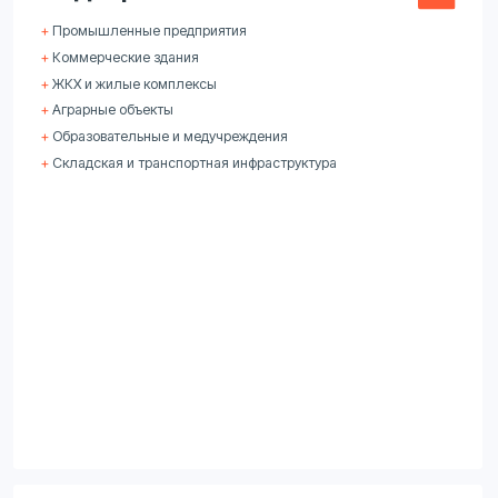
+
Образовательные и медучреждения
+
Складская и транспортная инфраструктура
Паровые котлы TEKO
+
Пищевая промышленность
+
Химическая и фармацевтическая отрасль
+
Бумажная и целлюлозная промышленность
+
Строительные материалы
+
Энергетика и коммунальные объекты
+
Перерабатывающие производства